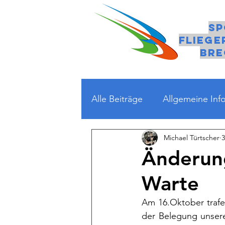
Sp
fliege
Bre
Alle Beiträge
Allgemeine Inf
Michael Türtscher
3
Änderun
Warte
Am 16.Oktober trafe
der Belegung unsere