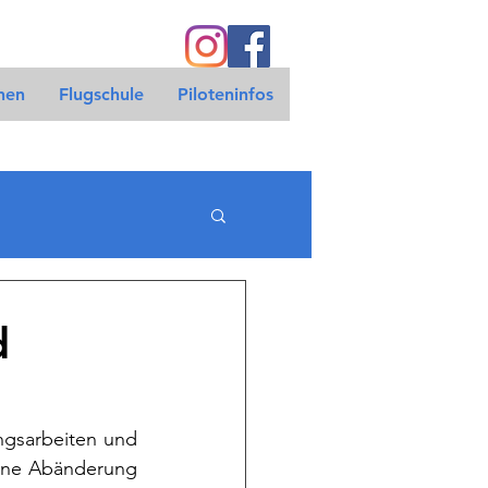
nen
Flugschule
Piloteninfos
d
gsarbeiten und 
ine Abänderung 