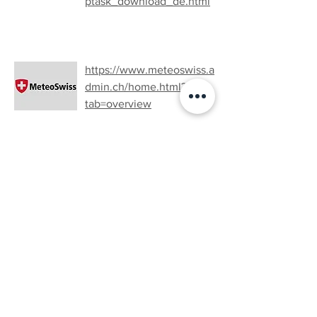
ptask_download_de.html
https://www.meteoswiss.a
dmin.ch/home.html?
tab=overview
https://glidertracker.de/
https://www.gliderradar.co
m/center/47.27317,10.2447
5/zoom/10/time/15